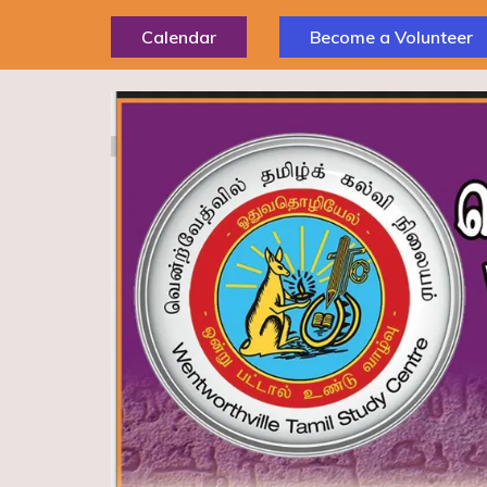
Skip
Calendar
Become a Volunteer
to
content
(Press
Enter)