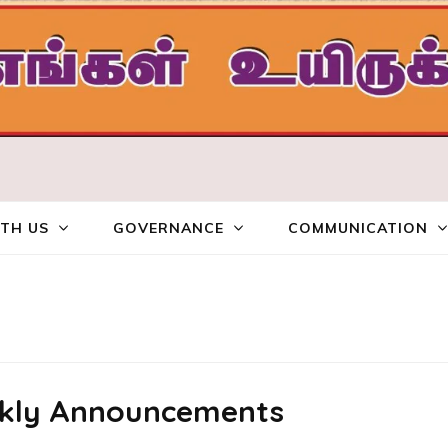
ையம்
TH US
GOVERNANCE
COMMUNICATION
eekly Announcements