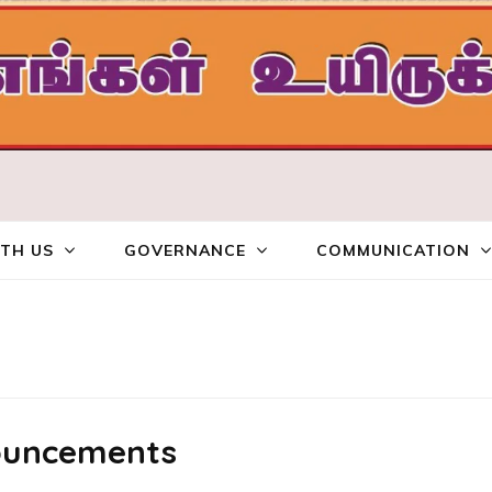
ையம்
TH US
GOVERNANCE
COMMUNICATION
ouncements